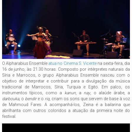
O Alpharabius Ensemble
atua no Cinema S. Vicente
na sexta-feira, dia
16 de junho, às 21.30 horas. Composto por intérpretes naturais da
Síria e Marrocos, o grupo Alpharabius Ensemble nasceu com o
objetivo de interpretar e contribuir para a divulgação da música
tradicional de Marrocos, Síria, Turquia e Egito. Em palco, os
instrumentos típicos, como a
kanun
, a
nay
, o alaúde árabe, a
darbouka
, o
bendir
e o
riq
, criam os sons que servem de base à voz
de Mahmoud Fares. A acompanhá-los, Zeina é a bailarina que
abrilhanta com outros coloridos a atuação da primeira noite do
festival.