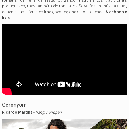
romaria, de fé e de festa. Utilizando instrumentos tradicionais
portugueses, mas também eletrónica, os Seiva fazem música atual,
assente nas diferentes tradições regionais portuguesas.
A entrada é
livre.
Geronyom
Ricardo Martins
-
hang
/
handpan