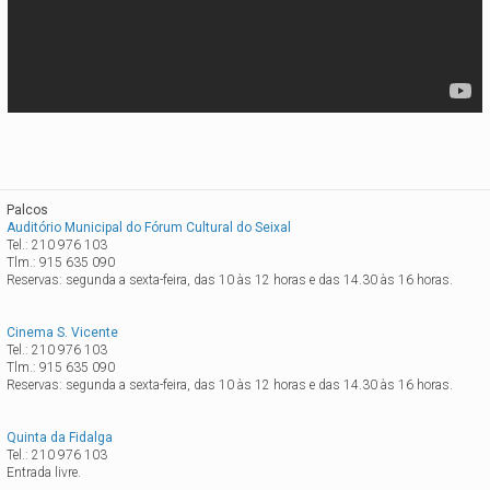
Palcos
Auditório Municipal do Fórum Cultural do Seixal
Tel.: 210 976 103
Tlm.: 915 635 090
Reservas: segunda a sexta-feira, das 10 às 12 horas e das 14.30 às 16 horas.
Cinema S. Vicente
Tel.: 210 976 103
Tlm.: 915 635 090
Reservas: segunda a sexta-feira, das 10 às 12 horas e das 14.30 às 16 horas.
Quinta da Fidalga
Tel.: 210 976 103
Entrada livre.