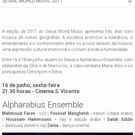
SEIXAL WORLD MUSIC 2017
A edição de 2017 do Seixal World Music apresenta três dias com
música de outras geografias. A iniciativa promove a tolerância, o
entendimento e o conhecimento entre os povos através da música,
uma expressão cultural imemorial e comum a toda a humanidade.
Entre 16 e 18 de junho atuam no Seixal o Alpharabius Ensemble, com
intérpretes da Síria e de Marrocos, a cabo-verdiana Maria Alice e os
portugueses Geronyom e Seiva.
16 de junho, sexta-feira
21.30 horas - Cinema S. Vicente
Alpharabius Ensemble
Mahmoud Fares
- voz |
Youssef Mezgheldi -
kanun (cítara árabe)
|
Houssam Hammoumi -
nay e alaúde árabe |
Salah Eddin
-
darbouka
,
bendir
e
riq
|
Zeina -
dança oriental