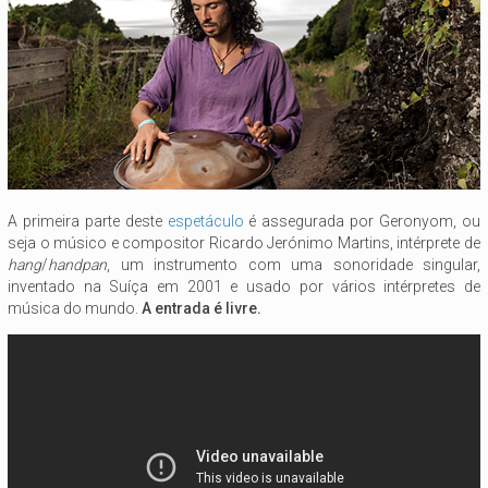
A primeira parte deste
espetáculo
é assegurada por Geronyom, ou
seja o músico e compositor Ricardo Jerónimo Martins, intérprete de
hang
/
handpan
, um instrumento com uma sonoridade singular,
inventado na Suíça em 2001 e usado por vários intérpretes de
música do mundo.
A entrada é livre.