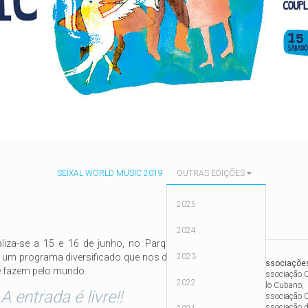
SEIXAL WORLD MUSIC 2019
OUTRAS EDIÇÕES
2025
2024
aliza-se a 15 e 16 de junho, no Parque Urbano José
 um programa diversificado que nos dá a conhecer as
2023
Associações
e fazem pelo mundo.
Associação C
2022
Alo Cubano;
A entrada é livre!!
Associação C
Associação 