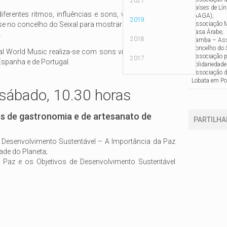
2021
Países de Lín
diferentes ritmos, influências e sons, vindos de várias
(AAGA);
2019
m-se no concelho do Seixal para mostrar como a música
Associação 
Casa Árabe;
.
2018
Kamba – Ass
Concelho do S
al World Music realiza-se com sons vindos da Irlanda,
Associação p
2017
spanha e de Portugal.
Solidariedade
Associação d
Lobata em Po
 sábado, 10.30 horas
s de gastronomia e de artesanato de
PARTILHA
 Desenvolvimento Sustentável – A Importância da Paz
ade do Planeta;
 Paz e os Objetivos de Desenvolvimento Sustentável