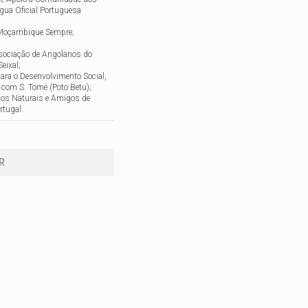
gua Oficial Portuguesa
Moçambique Sempre;
ociação de Angolanos do
eixal;
ara o Desenvolvimento Social,
 com S. Tomé (Poto Betu);
os Naturais e Amigos de
rtugal.
R