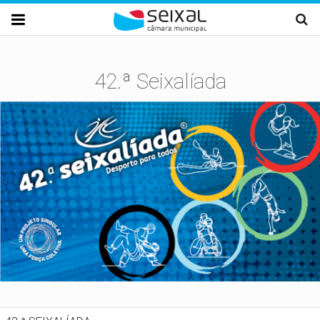
Passar para o conteúdo principal

42.ª Seixalíada