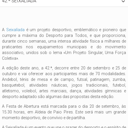
42.ª SEIXALÍADA
A
Seixalíada
é um projeto desportivo, emblemático e pioneiro que
cumpre a máxima do Desporto para Todos, e que proporciona,
durante cinco semanas, uma intensa atividade física a milhares de
praticantes nos equipamentos municipais e do movimento
associativo, unidos sob o lema «Um Projeto Singular, Uma Força
Coletiva».
A edição deste ano, a 42.ª, decorre entre 20 de setembro e 25 de
outubro e vai oferecer aos participantes mais de 70 modalidades.
Andebol, ténis de mesa e de campo, futsal, patinagem, zumba,
basquetebol, atividades náuticas, jogos tradicionais, futebol,
atletismo, voleibol, artes marciais, dança, atividades gímnicas e
desporto adaptado são algumas das propostas desta edição.
A Festa de Abertura está marcada para o dia 20 de setembro, às
15.30 horas, em Aldeia de Paio Pires. Este será mais um grande
momento desportivo, de convívio e de partilha.
A Seixalíada é um evento que une o prazer do desporto e o espírito de