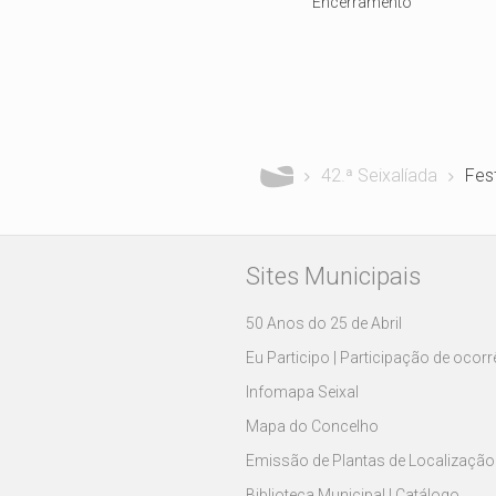
Encerramento
Está aqui
42.ª Seixalíada
Fes
Sites Municipais
50 Anos do 25 de Abril
Eu Participo | Participação de ocor
Infomapa Seixal
Mapa do Concelho
Emissão de Plantas de Localização
Biblioteca Municipal | Catálogo