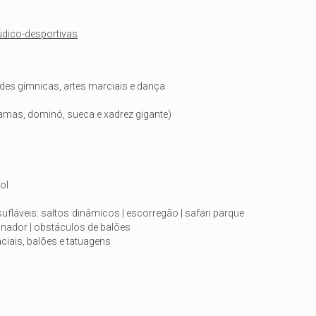
lúdico-desportivas
des gímnicas, artes marciais e dança
amas, dominó, sueca e xadrez gigante)
ol
sufláveis: saltos dinâmicos | escorregão | safari parque
iminador | obstáculos de balões
aciais, balões e tatuagens