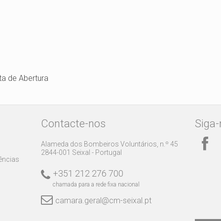
ta de Abertura
Contacte-nos
Siga-
Alameda dos Bombeiros Voluntários, n.º 45
2844-001 Seixal - Portugal
rências
+351 212 276 700
chamada para a rede fixa nacional
camara.geral@cm-seixal.pt