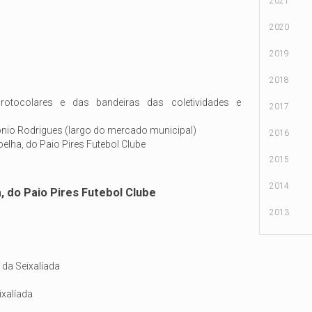
2021
INSCRIÇÃ
2020
2019
PARTILHA
2018
protocolares e das bandeiras das coletividades e
2017
ónio Rodrigues (largo do mercado municipal)
2016
elha, do Paio Pires Futebol Clube
2015
2014
, do Paio Pires Futebol Clube
2013
da Seixalíada
ixalíada