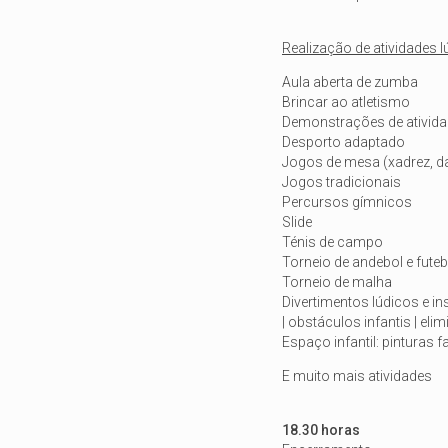
Realização de atividades 
Aula aberta de zumba
Brincar ao atletismo
Demonstrações de ativida
Desporto adaptado
Jogos de mesa (xadrez, d
Jogos tradicionais
Percursos gímnicos
Slide
Ténis de campo
Torneio de andebol e futeb
Torneio de malha
Divertimentos lúdicos e in
| obstáculos infantis | el
Espaço infantil: pinturas f
E muito mais atividades
18.30 horas