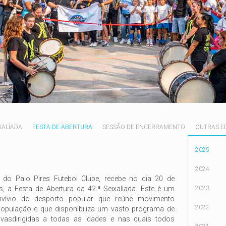
IXALÍADA
FESTA DE ABERTURA
SESSÃO DE ENCERRAMENTO
OUTRAS E
2025
2024
, do Paio Pires Futebol Clube, recebe no dia 20 de
AC
, a Festa de Abertura da 42.ª Seixalíada. Este é um
2023
ívio do desporto popular que reúne movimento
Seixalíada
-
2022
 população e que disponibiliza um vasto programa de
rtivasdirigidas a todas as idades e nas quais todos